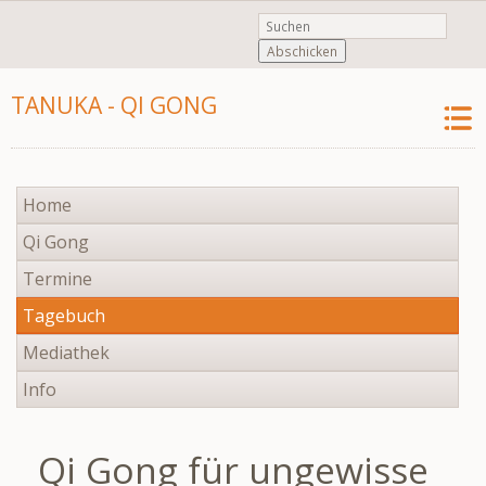
Abschicken
TANUKA - QI GONG
Navigation
Home
überspringen
Qi Gong
Termine
Tagebuch
Mediathek
Info
Qi Gong für ungewisse