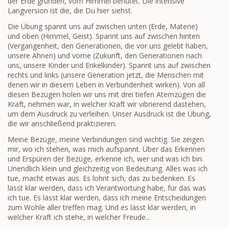
der Erde gründen, vom Himmel behütet. Die intensive
Langversion ist die, die Du hier siehst.
Die Übung spannt uns auf zwischen unten (Erde, Materie)
und oben (Himmel, Geist). Spannt uns auf zwischen hinten
(Vergangenheit, den Generationen, die vor uns gelebt haben,
unsere Ahnen) und vorne (Zukunft, den Generationen nach
uns, unsere Kinder und Enkelkinder). Spannt uns auf zwischen
rechts und links (unsere Generation jetzt, die Menschen mit
denen wir in diesem Leben in Verbundenheit wirken). Von all
diesen Bezügen holen wir uns mit drei tiefen Atemzügen die
Kraft, nehmen war, in welcher Kraft wir vibrierend dastehen,
um dem Ausdruck zu verleihen. Unser Ausdruck ist die Übung,
die wir anschließend praktizieren.
Meine Bezüge, meine Verbindungen sind wichtig. Sie zeigen
mir, wo ich stehen, was mich aufspannt. Über das Erkennen
und Erspüren der Bezüge, erkenne ich, wer und was ich bin.
Unendlich klein und gleichzeitig von Bedeutung. Alles was ich
tue, macht etwas aus. Es lohnt sich, das zu bedenken. Es
lässt klar werden, dass ich Verantwortung habe, für das was
ich tue. Es lässt klar werden, dass ich meine Entscheidungen
zum Wohle aller treffen mag. Und es lässt klar werden, in
welcher Kraft ich stehe, in welcher Freude...