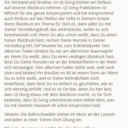
Für Verstand und Struktur: Im Qi Gong können wir Einfluss
auf unseren Blutdruck nehmen. Qi Gong Praktizieren ist
hilfreich für das ganze Körpersystem und hat entsprechend
auch Einfluss auf das Fließen der Säfte in Deinem Körper.
Wenn Blutdruck ein Thema für Dich ist, dann willst Du mit
Deiner Vorstellungskraft das unterstützen, wohin es sich
hinentwickeln soll. Wenn Du also schon weißt, dass Du einen
hohen Blutdruck hast, reichen Deine Wurzeln in Deiner
Vorstellung tief, tief hinunter bis zum Erdmittelpunkt. Den
silbernen Faden bindest Du nur am allerersten Baumwipfel
an. Wenn Du weißt, dass Du einen niedrigen Blutdruck hast,
lässt Du Deine Wurzeln nur an der Erdoberfläche in die Weite
sich verzweigen. Den silbernen Faden ziehst weit, weit nach
oben und bindest ihn draußen im All an einem Stern an. Wenn
Du es nicht weißt, weil es Deine Befindlichkeit nicht
beeinflusst, dann lässt Du es einfach so geschehen, wie es
sich stimmig anfühlt. Und es ist Dir klar, wenn Du hier liest,
dass Qi Gong etwas mit dem Blutdruck macht, es für Dich
bedeutet, dass Qi Gong unterstützen kann neben dem, was
Du mit Deinem Hausarzt eh schon besprochen hast.
Hinweis: Die Bahnschwellen stehen im Moor an der Loisach
und laden zu einer Trimm-Dich-Übung ein.